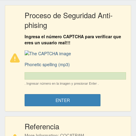
Proceso de Seguridad Anti-
phising
Ingresa el número CAPTCHA para verificar que
Your
Message:
eres un usuario real!!!
Captcha
Image
Phonetic spelling (mp3)
Audio
The
CAPTCHA
. Ingresar número en la imagen y presionar Enter .
password:
ENTER
Referencia
More Information: COCATRAM,